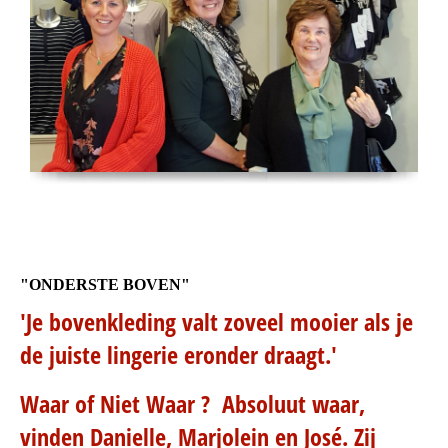
"ONDERSTE BOVEN"
'Je bovenkleding valt zoveel mooier als je
de juiste lingerie eronder draagt.'
Waar of Niet Waar ? Absoluut waar,
vinden Danielle, Marjolein en José. Zij