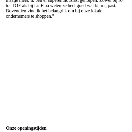
maatje meer. Ik ben er superenthousiast geholpen. Zowel bij X-
tra TOF als bij LinFina weten ze heel goed wat bij mij past.
Bovendien vind ik het belangrijk om bij onze lokale
ondernemers te shoppen."
Onze openingstijden